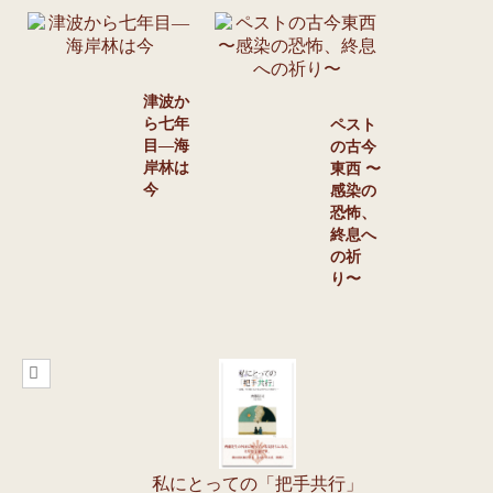
ても守
りたい
──元住
民たち
の想い
津波か
ら七年
ペスト
目―海
の古今
岸林は
東西 〜
今
感染の
恐怖、
終息へ
の祈
り〜
私にとっての「把手共行」