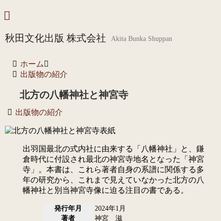
秋田文化出版 株式会社
Akita Bunka Shuppan
ホーム
出版物の紹介
北方の八幡神社と神宮寺
出版物の紹介
出羽国最北の式内社に由来する「八幡神社」と、鎌
倉時代に付設され最北の神宮寺地名となった「神宮
寺」。本書は、これら著者自身の系譜に関係する多
年の研究から、これまで見えていなかった北方の八
幡神社と別当神宮寺像に迫る注目の書である。
発行年月
2024年1月
著者
神宮 滋