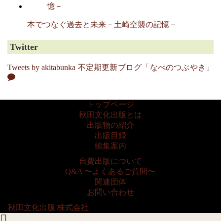
本でつなぐ過去と未来－土崎空襲の記憶－
Twitter
Tweets by akitabunka
不定期更新ブログ「なべのつぶやき」
トップページ
秋田文化出版とは
出版物の紹介
出版目録
編集案内
自費出版について
Q&A 〜よくあるご質問〜
関連団体
お問い合わせ
©
秋田文化出版 株式会社