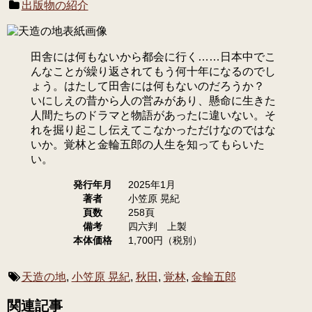
出版物の紹介
田舎には何もないから都会に行く……日本中でこ
んなことが繰り返されてもう何十年になるのでし
ょう。はたして田舎には何もないのだろうか？
いにしえの昔から人の営みがあり、懸命に生きた
人間たちのドラマと物語があったに違いない。そ
れを掘り起こし伝えてこなかっただけなのではな
いか。覚林と金輪五郎の人生を知ってもらいた
い。
発行年月
2025年1月
著者
小笠原 晃紀
頁数
258頁
備考
四六判 上製
本体価格
1,700円（税別）
天造の地
,
小笠原 晃紀
,
秋田
,
覚林
,
金輪五郎
関連記事