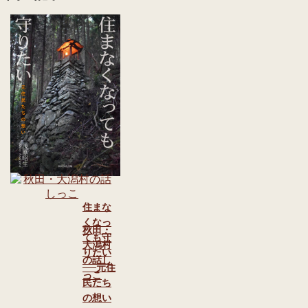
住まな
くなっ
秋田・
ても守
大潟村
りたい
の話し
──元住
っこ
民たち
の想い