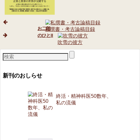
お二階
私撰書・考古論稿目録
のひとII
吹雪の彼方
新刊のおしらせ
終活・精神科医50数年、
私の流儀