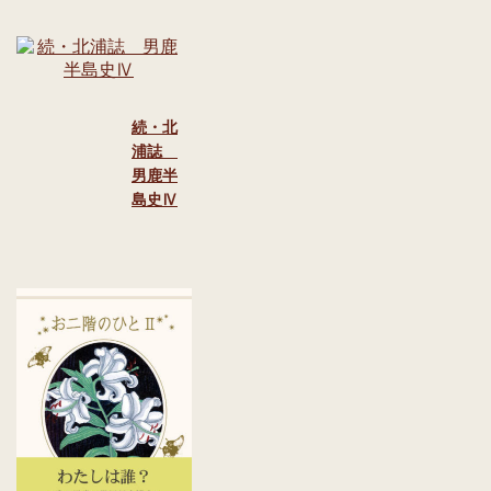
続・北
浦誌
男鹿半
島史Ⅳ